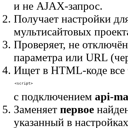
и не AJAX-запрос.
Получает настройки для
мультисайтовых проект
Проверяет, не отключён
параметра или URL (че
Ищет в HTML-коде все 
<script>
с подключением
api-ma
Заменяет
первое
найден
указанный в настройка