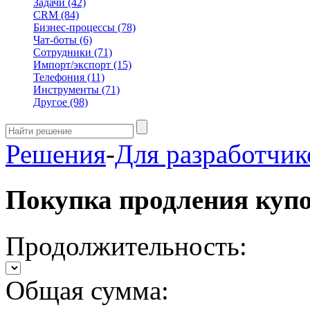
Задачи
(42)
CRM
(84)
Бизнес-процессы
(78)
Чат-боты
(6)
Сотрудники
(71)
Импорт/экспорт
(15)
Телефония
(11)
Инструменты
(71)
Другое
(98)
Решения
-
Для разработчик
Покупка продления куп
Продолжительность:
Общая сумма: