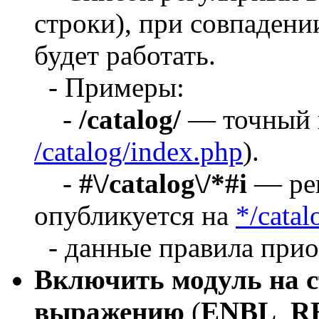
строки), при совпаден
будет работать.
- Примеры:
-
/catalog/
— точный п
/catalog/index.php
).
-
#\/catalog\/*#i
— рег
опубликуется на
*/catal
- данные правила прио
Включить модуль на с
выражению
(
ENBL_R