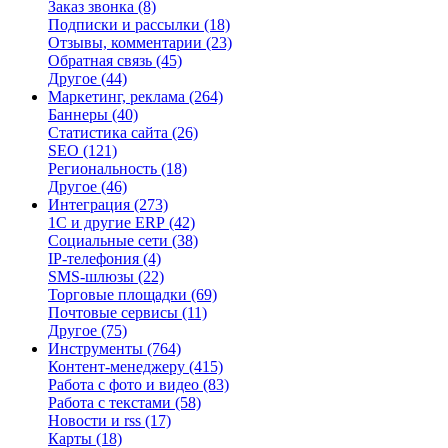
Заказ звонка
(8)
Подписки и рассылки
(18)
Отзывы, комментарии
(23)
Обратная связь
(45)
Другое
(44)
Маркетинг, реклама
(264)
Баннеры
(40)
Статистика сайта
(26)
SEO
(121)
Региональность
(18)
Другое
(46)
Интеграция
(273)
1С и другие ERP
(42)
Социальные сети
(38)
IP-телефония
(4)
SMS-шлюзы
(22)
Торговые площадки
(69)
Почтовые сервисы
(11)
Другое
(75)
Инструменты
(764)
Контент-менеджеру
(415)
Работа с фото и видео
(83)
Работа с текстами
(58)
Новости и rss
(17)
Карты
(18)