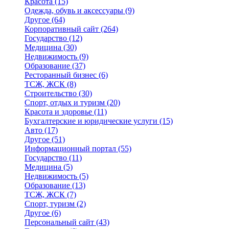
Красота
(15)
Одежда, обувь и аксессуары
(9)
Другое
(64)
Корпоративный сайт
(264)
Государство
(12)
Медицина
(30)
Недвижимость
(9)
Образование
(37)
Ресторанный бизнес
(6)
ТСЖ, ЖСК
(8)
Строительство
(30)
Спорт, отдых и туризм
(20)
Красота и здоровье
(11)
Бухгалтерские и юридические услуги
(15)
Авто
(17)
Другое
(51)
Информационный портал
(55)
Государство
(11)
Медицина
(5)
Недвижимость
(5)
Образование
(13)
ТСЖ, ЖСК
(7)
Спорт, туризм
(2)
Другое
(6)
Персональный сайт
(43)