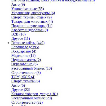
Бытовая техника, электроника и оборудование
(16)
Авто
(9)
Универсальные
(55)
Украшения, аксессуары
(6)
Спорт, туризм, отдых
(9)
Товары для животных
(4)
Подарки и сувениры
(11)
Красота и здоровье
(9)
B2B
(10)
Другое
(11)
Готовые сайты
(449)
Landing page
(95)
Государство
(4)
Медицина
(12)
Недвижимость
(2)
Образование
(6)
Ресторанный бизнес
(10)
Строительство
(3)
ТСЖ, ЖСК
(4)
Спорт, туризм
(6)
Авто
(6)
Другое
(22)
Каталог товаров, услуг
(181)
Ресторанный бизнес
(20)
Строительство
(32)