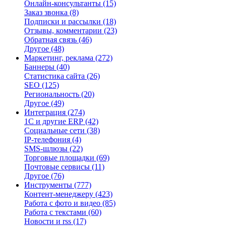
Онлайн-консультанты
(15)
Заказ звонка
(8)
Подписки и рассылки
(18)
Отзывы, комментарии
(23)
Обратная связь
(46)
Другое
(48)
Маркетинг, реклама
(272)
Баннеры
(40)
Статистика сайта
(26)
SEO
(125)
Региональность
(20)
Другое
(49)
Интеграция
(274)
1С и другие ERP
(42)
Социальные сети
(38)
IP-телефония
(4)
SMS-шлюзы
(22)
Торговые площадки
(69)
Почтовые сервисы
(11)
Другое
(76)
Инструменты
(777)
Контент-менеджеру
(423)
Работа с фото и видео
(85)
Работа с текстами
(60)
Новости и rss
(17)