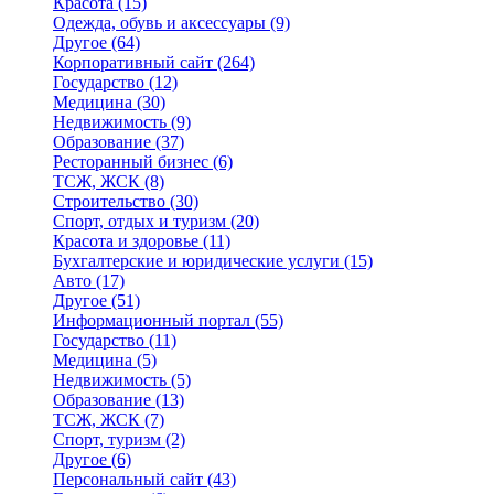
Красота
(15)
Одежда, обувь и аксессуары
(9)
Другое
(64)
Корпоративный сайт
(264)
Государство
(12)
Медицина
(30)
Недвижимость
(9)
Образование
(37)
Ресторанный бизнес
(6)
ТСЖ, ЖСК
(8)
Строительство
(30)
Спорт, отдых и туризм
(20)
Красота и здоровье
(11)
Бухгалтерские и юридические услуги
(15)
Авто
(17)
Другое
(51)
Информационный портал
(55)
Государство
(11)
Медицина
(5)
Недвижимость
(5)
Образование
(13)
ТСЖ, ЖСК
(7)
Спорт, туризм
(2)
Другое
(6)
Персональный сайт
(43)