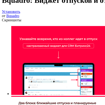
Bquadro: Виджет отпусков и о
Установить
от
Bquadro
Скриншоты