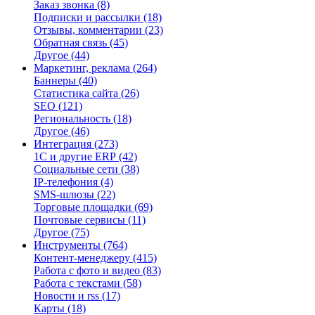
Заказ звонка
(8)
Подписки и рассылки
(18)
Отзывы, комментарии
(23)
Обратная связь
(45)
Другое
(44)
Маркетинг, реклама
(264)
Баннеры
(40)
Статистика сайта
(26)
SEO
(121)
Региональность
(18)
Другое
(46)
Интеграция
(273)
1С и другие ERP
(42)
Социальные сети
(38)
IP-телефония
(4)
SMS-шлюзы
(22)
Торговые площадки
(69)
Почтовые сервисы
(11)
Другое
(75)
Инструменты
(764)
Контент-менеджеру
(415)
Работа с фото и видео
(83)
Работа с текстами
(58)
Новости и rss
(17)
Карты
(18)