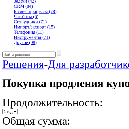
Задачи
(42)
CRM
(84)
Бизнес-процессы
(78)
Чат-боты
(6)
Сотрудники
(71)
Импорт/экспорт
(15)
Телефония
(11)
Инструменты
(71)
Другое
(98)
Решения
-
Для разработчик
Покупка продления куп
Продолжительность:
Общая сумма: