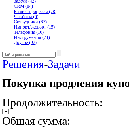
Задачи
(42)
CRM
(84)
Бизнес-процессы
(78)
Чат-боты
(6)
Сотрудники
(67)
Импорт/экспорт
(15)
Телефония
(10)
Инструменты
(71)
Другое
(97)
Решения
-
Задачи
Покупка продления куп
Продолжительность:
Общая сумма: