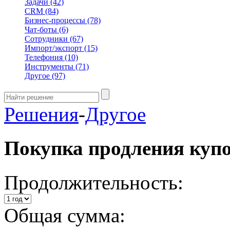
Задачи
(42)
CRM
(84)
Бизнес-процессы
(78)
Чат-боты
(6)
Сотрудники
(67)
Импорт/экспорт
(15)
Телефония
(10)
Инструменты
(71)
Другое
(97)
Решения
-
Другое
Покупка продления куп
Продолжительность:
Общая сумма: