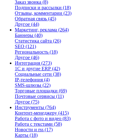
Заказ звонка
(8)
Подписки и рассылки
(18)
Отзывы, комментарии
(23)
Обратная связь
(45)
Другое
(44)
Маркетинг, реклама
(264)
Баннеры
(40)
Статистика сайта
(26)
SEO
(121)
Региональность
(18)
Другое
(46)
Интеграция
(273)
1С и другие ERP
(42)
Социальные сети
(38)
IP-телефония
(4)
SMS-шлюзы
(22)
Торговые площадки
(69)
Почтовые сервисы
(11)
Другое
(75)
Инструменты
(764)
Контент-менеджеру
(415)
Работа с фото и видео
(83)
Работа с текстами
(58)
Новости и rss
(17)
Карты
(18)