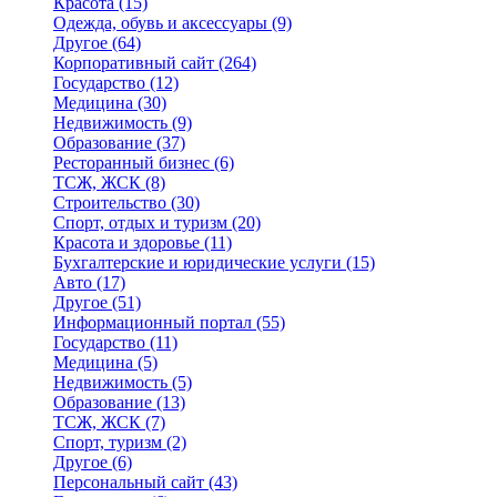
Красота
(15)
Одежда, обувь и аксессуары
(9)
Другое
(64)
Корпоративный сайт
(264)
Государство
(12)
Медицина
(30)
Недвижимость
(9)
Образование
(37)
Ресторанный бизнес
(6)
ТСЖ, ЖСК
(8)
Строительство
(30)
Спорт, отдых и туризм
(20)
Красота и здоровье
(11)
Бухгалтерские и юридические услуги
(15)
Авто
(17)
Другое
(51)
Информационный портал
(55)
Государство
(11)
Медицина
(5)
Недвижимость
(5)
Образование
(13)
ТСЖ, ЖСК
(7)
Спорт, туризм
(2)
Другое
(6)
Персональный сайт
(43)