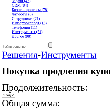
Задачи
(42)
CRM
(84)
Бизнес-процессы
(78)
Чат-боты
(6)
Сотрудники
(71)
Импорт/экспорт
(15)
Телефония
(11)
Инструменты
(71)
Другое
(98)
Решения
-
Инструменты
Покупка продления куп
Продолжительность:
Общая сумма: