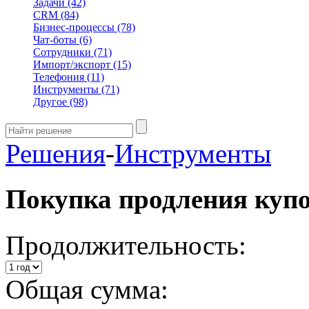
Задачи
(42)
CRM
(84)
Бизнес-процессы
(78)
Чат-боты
(6)
Сотрудники
(71)
Импорт/экспорт
(15)
Телефония
(11)
Инструменты
(71)
Другое
(98)
Решения
-
Инструменты
Покупка продления куп
Продолжительность:
Общая сумма: