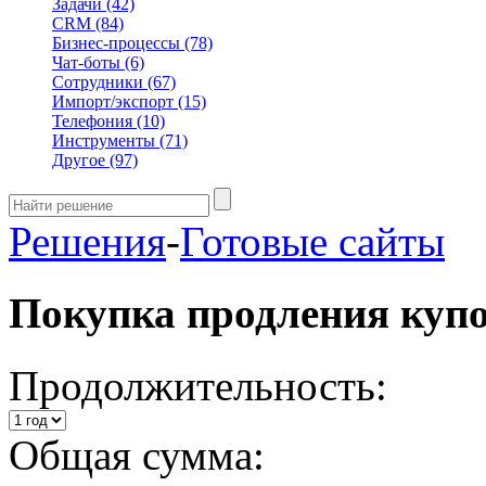
Задачи
(42)
CRM
(84)
Бизнес-процессы
(78)
Чат-боты
(6)
Сотрудники
(67)
Импорт/экспорт
(15)
Телефония
(10)
Инструменты
(71)
Другое
(97)
Решения
-
Готовые сайты
Покупка продления куп
Продолжительность:
Общая сумма: