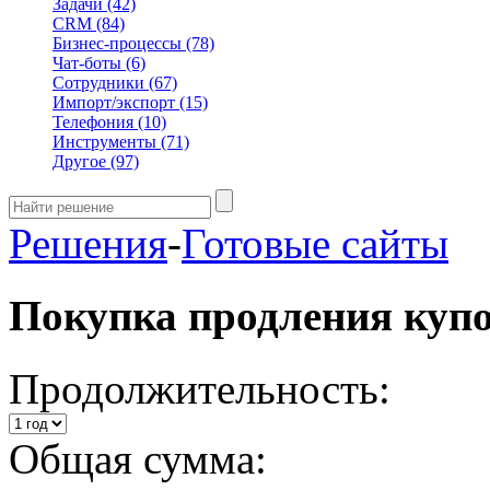
Задачи
(42)
CRM
(84)
Бизнес-процессы
(78)
Чат-боты
(6)
Сотрудники
(67)
Импорт/экспорт
(15)
Телефония
(10)
Инструменты
(71)
Другое
(97)
Решения
-
Готовые сайты
Покупка продления куп
Продолжительность:
Общая сумма: