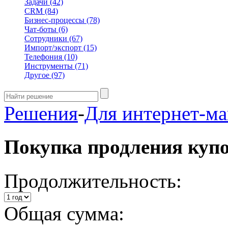
Задачи
(42)
CRM
(84)
Бизнес-процессы
(78)
Чат-боты
(6)
Сотрудники
(67)
Импорт/экспорт
(15)
Телефония
(10)
Инструменты
(71)
Другое
(97)
Решения
-
Для интернет-ма
Покупка продления куп
Продолжительность:
Общая сумма: