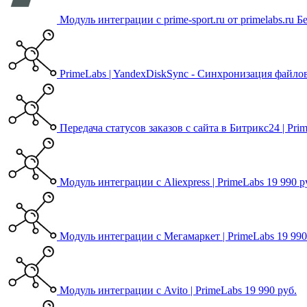
Модуль интеграции с prime-sport.ru от primelabs.ru
Б
PrimeLabs | YandexDiskSync - Синхронизация файло
Передача статусов заказов с сайта в Битрикс24 | Pri
Модуль интеграции с Aliexpress | PrimeLabs
19 990 р
Модуль интеграции с Мегамаркет | PrimeLabs
19 990
Модуль интеграции с Avito | PrimeLabs
19 990 руб.