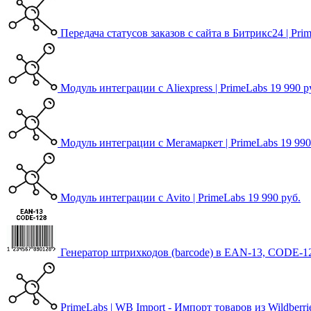
Передача статусов заказов с сайта в Битрикс24 | Pri
Модуль интеграции с Aliexpress | PrimeLabs
19 990 р
Модуль интеграции с Мегамаркет | PrimeLabs
19 990
Модуль интеграции с Avito | PrimeLabs
19 990 руб.
Генератор штрихкодов (barcode) в EAN-13, CODE-12
PrimeLabs | WB Import - Импорт товаров из Wildberri