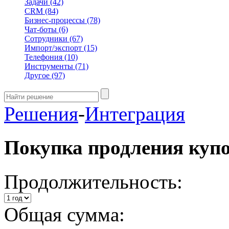
Задачи
(42)
CRM
(84)
Бизнес-процессы
(78)
Чат-боты
(6)
Сотрудники
(67)
Импорт/экспорт
(15)
Телефония
(10)
Инструменты
(71)
Другое
(97)
Решения
-
Интеграция
Покупка продления куп
Продолжительность:
Общая сумма: