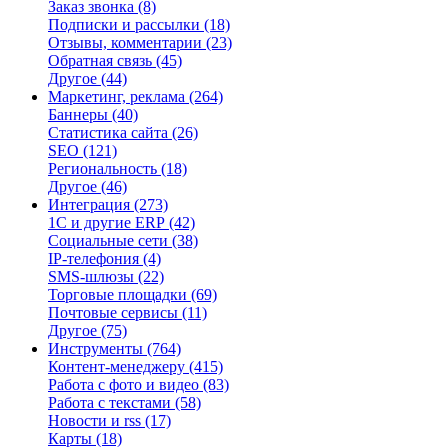
Заказ звонка
(8)
Подписки и рассылки
(18)
Отзывы, комментарии
(23)
Обратная связь
(45)
Другое
(44)
Маркетинг, реклама
(264)
Баннеры
(40)
Статистика сайта
(26)
SEO
(121)
Региональность
(18)
Другое
(46)
Интеграция
(273)
1С и другие ERP
(42)
Социальные сети
(38)
IP-телефония
(4)
SMS-шлюзы
(22)
Торговые площадки
(69)
Почтовые сервисы
(11)
Другое
(75)
Инструменты
(764)
Контент-менеджеру
(415)
Работа с фото и видео
(83)
Работа с текстами
(58)
Новости и rss
(17)
Карты
(18)