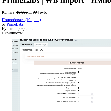
PrimeLabs | WB Import - Импо
Купить:
19 990
11 994 руб.
Попробовать (10 дней)
от
PrimeLabs
Купить продление
Скриншоты