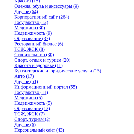
Красота
(15)
Одежда, обувь и аксессуары
(9)
Другое
(64)
Корпоративный сайт
(264)
Государство
(12)
Медицина
(30)
Недвижимость
(9)
Образование
(37)
Ресторанный бизнес
(6)
ТСЖ, ЖСК
(8)
Строительство
(30)
Спорт, отдых и туризм
(20)
Красота и здоровье
(11)
Бухгалтерские и юридические услуги
(15)
Авто
(17)
Другое
(51)
Информационный портал
(55)
Государство
(11)
Медицина
(5)
Недвижимость
(5)
Образование
(13)
ТСЖ, ЖСК
(7)
Спорт, туризм
(2)
Другое
(6)
Персональный сайт
(43)