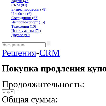
Задачи
(42)
CRM
(84)
Бизнес-процессы
(78)
Чат-боты
(6)
Сотрудники
(67)
Импорт/экспорт
(15)
Телефония
(10)
Инструменты
(71)
Другое
(97)
Решения
-
CRM
Покупка продления куп
Продолжительность:
Общая сумма: