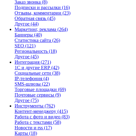
Заказ звонка
(8)
Подписки и рассылки
(16)
Отзывы, комментарии
(23)
Обратная связь
(45)
Другое
(44)
Маркетинг, реклама
(264)
Баннеры
(40)
Статистика сайта
(26)
SEO
(121)
Региональность
(18)
Другое
(45)
Интеграция
(271)
1С и другие ERP
(42)
Социальные сети
(38)
IP-телефония
(4)
SMS-шлюзы
(22)
Торговые площадки
(69)
Почтовые сервисы
(9)
Другое
(75)
Инструменты
(762)
Контент-менеджеру
(415)
Работа с фото и видео
(83)
Работа с текстами
(58)
Новости и rss
(17)
Карты
(18)