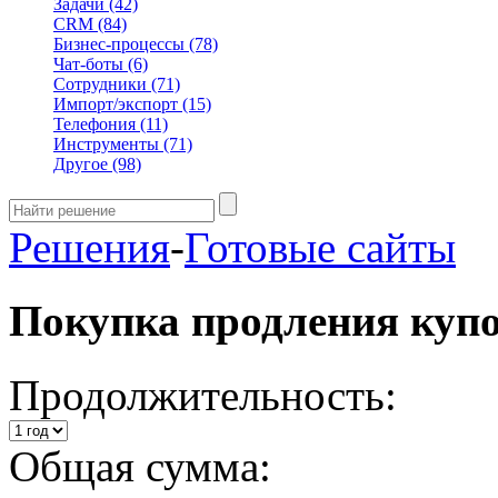
Задачи
(42)
CRM
(84)
Бизнес-процессы
(78)
Чат-боты
(6)
Сотрудники
(71)
Импорт/экспорт
(15)
Телефония
(11)
Инструменты
(71)
Другое
(98)
Решения
-
Готовые сайты
Покупка продления куп
Продолжительность:
Общая сумма: