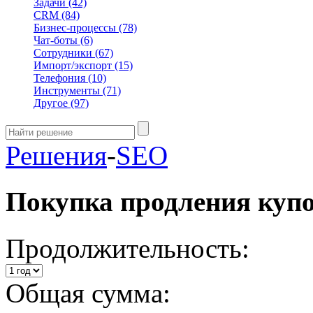
Задачи
(42)
CRM
(84)
Бизнес-процессы
(78)
Чат-боты
(6)
Сотрудники
(67)
Импорт/экспорт
(15)
Телефония
(10)
Инструменты
(71)
Другое
(97)
Решения
-
SEO
Покупка продления куп
Продолжительность:
Общая сумма: