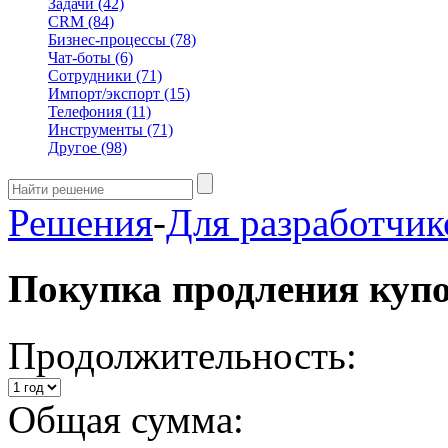
Задачи
(42)
CRM
(84)
Бизнес-процессы
(78)
Чат-боты
(6)
Сотрудники
(71)
Импорт/экспорт
(15)
Телефония
(11)
Инструменты
(71)
Другое
(98)
Решения
-
Для разработчик
Покупка продления куп
Продолжительность:
Общая сумма: