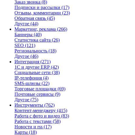
Заказ звонка
(8)
Подписки и рассылки
(17)
Отзывы, комментарии
(23)
Обратная связь
(45)
Другое
(44)
Маркетинг, реклама
(266)
Баннеры
(40)
Статистика сайта
(26)
SEO
(121)
Региональность
(18)
Другое
(46)
Интеграция
(271)
1С и другие ERP
(42)
Социальные сети
(38)
IP-телефония
(4)
SMS-шлюзы
(22)
Торговые площадки
(69)
Почтовые сервисы
(9)
Другое
(75)
Инструменты
(762)
Контент-менеджеру
(415)
Работа с фото и видео
(83)
Работа с текстами
(58)
Новости и rss
(17)
Карты
(18)