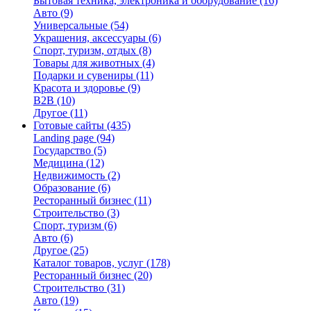
Бытовая техника, электроника и оборудование
(16)
Авто
(9)
Универсальные
(54)
Украшения, аксессуары
(6)
Спорт, туризм, отдых
(8)
Товары для животных
(4)
Подарки и сувениры
(11)
Красота и здоровье
(9)
B2B
(10)
Другое
(11)
Готовые сайты
(435)
Landing page
(94)
Государство
(5)
Медицина
(12)
Недвижимость
(2)
Образование
(6)
Ресторанный бизнес
(11)
Строительство
(3)
Спорт, туризм
(6)
Авто
(6)
Другое
(25)
Каталог товаров, услуг
(178)
Ресторанный бизнес
(20)
Строительство
(31)
Авто
(19)