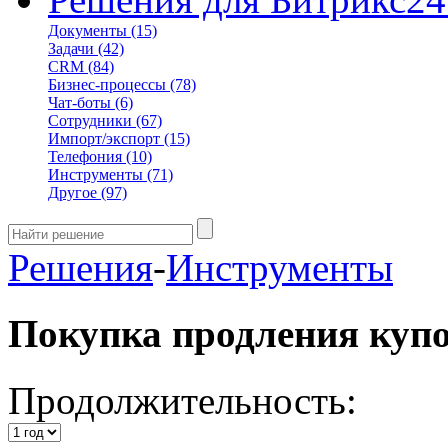
Документы
(15)
Задачи
(42)
CRM
(84)
Бизнес-процессы
(78)
Чат-боты
(6)
Сотрудники
(67)
Импорт/экспорт
(15)
Телефония
(10)
Инструменты
(71)
Другое
(97)
Решения
-
Инструменты
Покупка продления куп
Продолжительность: