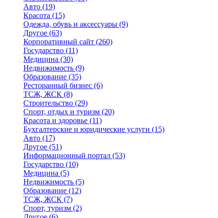
Авто
(19)
Красота
(15)
Одежда, обувь и аксессуары
(9)
Другое
(63)
Корпоративный сайт
(260)
Государство
(11)
Медицина
(30)
Недвижимость
(9)
Образование
(35)
Ресторанный бизнес
(6)
ТСЖ, ЖСК
(8)
Строительство
(29)
Спорт, отдых и туризм
(20)
Красота и здоровье
(11)
Бухгалтерские и юридические услуги
(15)
Авто
(17)
Другое
(51)
Информационный портал
(53)
Государство
(10)
Медицина
(5)
Недвижимость
(5)
Образование
(12)
ТСЖ, ЖСК
(7)
Спорт, туризм
(2)
Другое
(6)