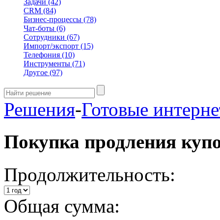
Задачи
(42)
CRM
(84)
Бизнес-процессы
(78)
Чат-боты
(6)
Сотрудники
(67)
Импорт/экспорт
(15)
Телефония
(10)
Инструменты
(71)
Другое
(97)
Решения
-
Готовые интерне
Покупка продления куп
Продолжительность:
Общая сумма: