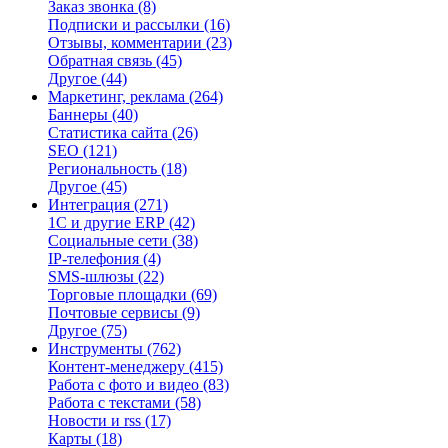
Заказ звонка
(8)
Подписки и рассылки
(16)
Отзывы, комментарии
(23)
Обратная связь
(45)
Другое
(44)
Маркетинг, реклама
(264)
Баннеры
(40)
Статистика сайта
(26)
SEO
(121)
Региональность
(18)
Другое
(45)
Интеграция
(271)
1С и другие ERP
(42)
Социальные сети
(38)
IP-телефония
(4)
SMS-шлюзы
(22)
Торговые площадки
(69)
Почтовые сервисы
(9)
Другое
(75)
Инструменты
(762)
Контент-менеджеру
(415)
Работа с фото и видео
(83)
Работа с текстами
(58)
Новости и rss
(17)
Карты
(18)